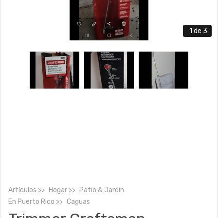
1
de 3
Artículos
Hogar
Patio & Jardin
En
Puerto Rico
Caguas