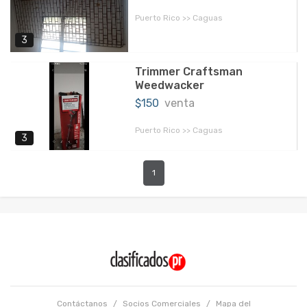
Puerto Rico >> Caguas
3
Trimmer Craftsman
Weedwacker
$150
venta
Puerto Rico >> Caguas
3
1
Contáctanos
/
Socios Comerciales
/
Mapa del