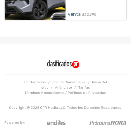
venta
$32,995
Contáctanos
/
Socios Comerciales
/
Mapa del
sitio
/
Anúnciate
/
Tarifas
Términos y condiciones
/
Políticas de Privacidad
Copyright @ 2026 GFR Media LLC. Todos los Derechos Reservados.
Powered by: