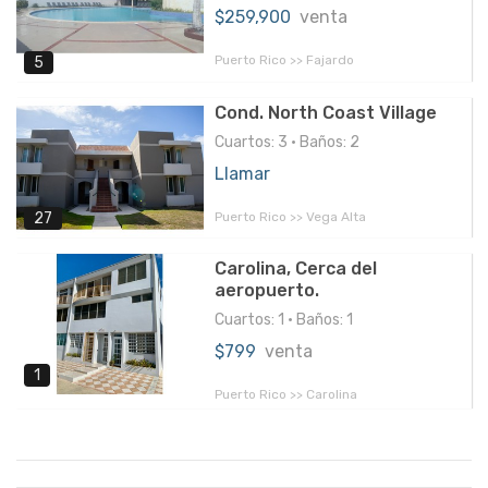
$259,900
venta
Puerto Rico >> Fajardo
5
Cond. North Coast Village
Cuartos: 3 • Baños: 2
Llamar
Puerto Rico >> Vega Alta
27
Carolina, Cerca del
aeropuerto.
Cuartos: 1 • Baños: 1
$799
venta
1
Puerto Rico >> Carolina