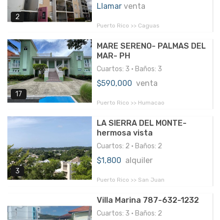
Llamar
venta
2
Puerto Rico >> Caguas
MARE SERENO- PALMAS DEL
MAR- PH
Cuartos: 3 • Baños: 3
$590,000
venta
17
Puerto Rico >> Humacao
LA SIERRA DEL MONTE-
hermosa vista
Cuartos: 2 • Baños: 2
$1,800
alquiler
3
Puerto Rico >> San Juan
Villa Marina 787-632-1232
Cuartos: 3 • Baños: 2