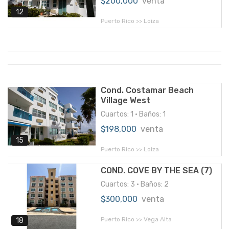
$200,000
venta
12
Puerto Rico >> Loiza
Cond. Costamar Beach
Village West
Cuartos: 1 • Baños: 1
$198,000
venta
15
Puerto Rico >> Loiza
COND. COVE BY THE SEA (7)
Cuartos: 3 • Baños: 2
$300,000
venta
Puerto Rico >> Vega Alta
18