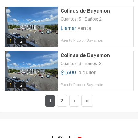
Colinas de Bayamon
Cuartos: 3 • Baños: 2
Llamar
venta
Puerto Rico >> Bayamón
1
2
Colinas de Bayamon
Cuartos: 3 • Baños: 2
$1,600
alquiler
Puerto Rico >> Bayamón
1
2
1
2
>
>>