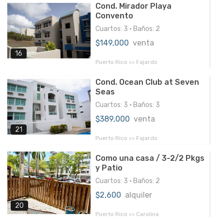
Cond. Mirador Playa
Convento
Cuartos: 3 • Baños: 2
$149,000
venta
16
Puerto Rico >> Fajardo
Cond. Ocean Club at Seven
Seas
Cuartos: 3 • Baños: 3
$389,000
venta
21
Puerto Rico >> Fajardo
Como una casa / 3-2/2 Pkgs
y Patio
Cuartos: 3 • Baños: 2
$2,600
alquiler
20
Puerto Rico >> Carolina