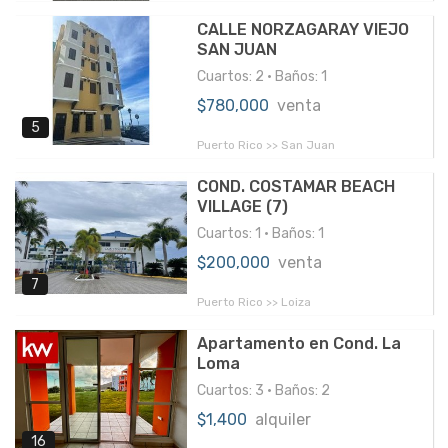
CALLE NORZAGARAY VIEJO
SAN JUAN
Cuartos: 2 • Baños: 1
$780,000
venta
5
Puerto Rico >> San Juan
COND. COSTAMAR BEACH
VILLAGE (7)
Cuartos: 1 • Baños: 1
$200,000
venta
7
Puerto Rico >> Loiza
Apartamento en Cond. La
Loma
Cuartos: 3 • Baños: 2
$1,400
alquiler
16