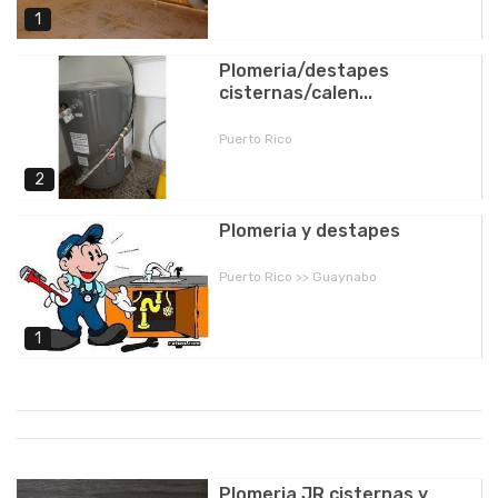
1
Plomeria/destapes
cisternas/calen...
Puerto Rico
2
Plomeria y destapes
Puerto Rico >> Guaynabo
1
Plomeria JR cisternas y