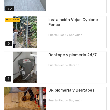
75
Instalación Vejas Cyclone
Destacado
Fence
Puerto Rico >> San Juan
6
Destape y plomeria 24/7
Puerto Rico >> Dorado
1
JR plomeria y Destapes
Puerto Rico >> Bayamón