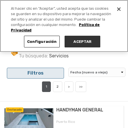
Al hacer clic en “Aceptar”, usted acepta que las cookies
PUBLICA GRATIS +
se guarden en su dispositivo para mejorar la navegación
del sitio y analizar el uso del mismo. Puede cambiar la
configuración en cualquier momento.
Política de
Privacidad
Configuración
ACEPTAR
Tu búsqueda:
Servicios
Filtros
1
2
>
>>
HANDYMAN GENERAL
Destacado
Puerto Rico