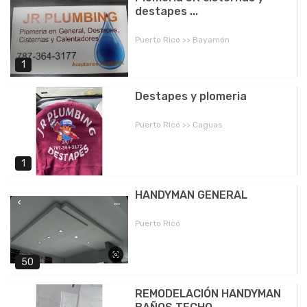
destapes ...
Puerto Rico >> Bayamón
1
Destapes y plomeria
Puerto Rico >> Caguas
1
HANDYMAN GENERAL
Puerto Rico
50
REMODELACIÓN HANDYMAN