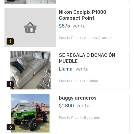
Nikon Coolpix P1000
Compact Point
$875
venta
Puerto Rico >> Sabana Grande
1
SE REGALA O DONACIÓN
MUEBLE
Llamar
venta
Puerto Rico >> Carolina
1
buggy areneros
$1,800
venta
Puerto Rico >> Bayamón
6