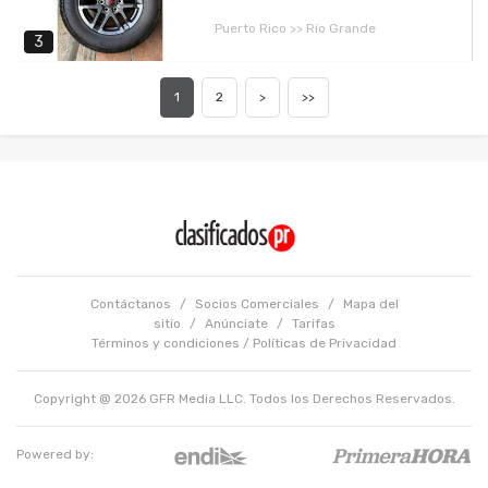
Puerto Rico >> Río Grande
3
1
2
>
>>
Contáctanos
/
Socios Comerciales
/
Mapa del
sitio
/
Anúnciate
/
Tarifas
Términos y condiciones
/
Políticas de Privacidad
Copyright @ 2026 GFR Media LLC. Todos los Derechos Reservados.
Powered by: