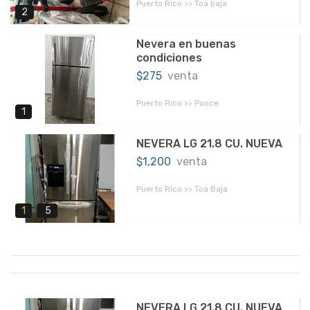
Puerto Rico >> Toa baja
2
Nevera en buenas
condiciones
$275
venta
Puerto Rico >> Ponce
1
NEVERA LG 21.8 CU. NUEVA
$1,200
venta
Puerto Rico >> Toa Baja
1
5
NEVERA LG 21.8 CU. NUEVA