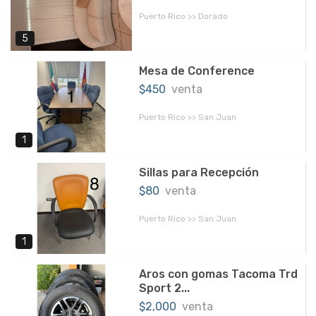
Puerto Rico >> Dorado
5
Mesa de Conference
$450
venta
Puerto Rico >> San Juan
1
Sillas para Recepción
$80
venta
Puerto Rico >> San Juan
1
Aros con gomas Tacoma Trd
Sport 2...
$2,000
venta