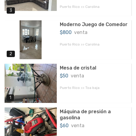
Puerto Rico >> Carolina
3
Moderno Juego de Comedor
$800
venta
Puerto Rico >> Carolina
2
Mesa de cristal
$50
venta
Puerto Rico >> Toa baja
1
Máquina de presión a
gasolina
$60
venta