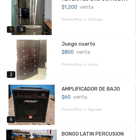
$1,200
venta
Puerto Rico >> Toa baja
1
5
Juego cuarto
$800
venta
Puerto Rico >> Lares
2
AMPLIFICADOR DE BAJO
$60
venta
Puerto Rico >> Aguada
6
BONGO LATIN PERCUSION