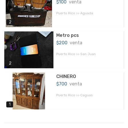
$100
venta
Puerto Rico >> Aguada
2
Metro pcs
$200
venta
Puerto Rico >> San Juan
2
CHINERO
$700
venta
Puerto Rico >> Caguas
1