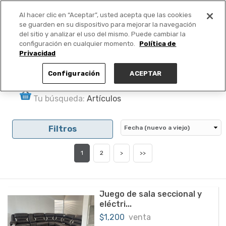
Al hacer clic en “Aceptar”, usted acepta que las cookies
PUBLICA GRATIS +
se guarden en su dispositivo para mejorar la navegación
del sitio y analizar el uso del mismo. Puede cambiar la
configuración en cualquier momento.
Política de
Privacidad
Configuración
ACEPTAR
Tu búsqueda:
Artículos
Filtros
1
2
>
>>
Juego de sala seccional y
eléctri...
$1,200
venta