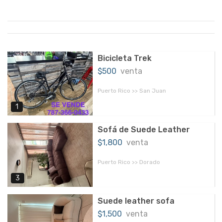
Bicicleta Trek
$500
venta
Puerto Rico >> San Juan
1
Sofá de Suede Leather
$1,800
venta
Puerto Rico >> Dorado
3
Suede leather sofa
$1,500
venta