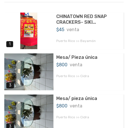
CHINATOWN RED SNAP
CRACKERS- SIKI...
$45
venta
Puerto Rico >> Bayamón
1
Mesa/ Pieza única
$800
venta
Puerto Rico >> Cidra
3
Mesa/ pieza única
$800
venta
Puerto Rico >> Cidra
3