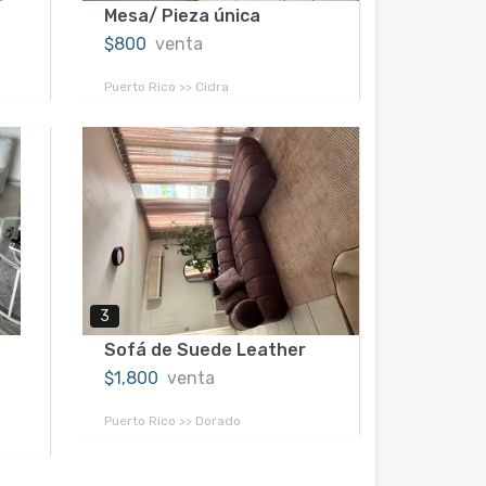
Mesa/ Pieza única
$800
venta
Puerto Rico >> Cidra
3
Sofá de Suede Leather
$1,800
venta
Puerto Rico >> Dorado