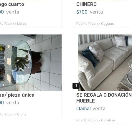
ego cuarto
CHINERO
00
venta
$700
venta
to Rico >> Lares
Puerto Rico >> Caguas
1
a/ pieza única
SE REGALA O DONACIÓN
MUEBLE
00
venta
Llamar
venta
to Rico >> Cidra
Puerto Rico >> Carolina