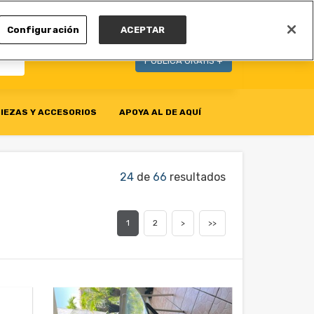
MI CUENTA
Configuración
ACEPTAR
PUBLICA GRATIS +
IEZAS Y ACCESORIOS
APOYA AL DE AQUÍ
24
de
66
resultados
1
2
>
>>