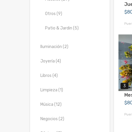
Ju
$8
Otros (9)
Puer
Patio & Jardin (5)
Iluminación (2)
Joyería (4)
Libros (4)
3
Limpieza (1)
Mes
$8
Música (12)
Puer
Negocios (2)