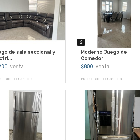
2
go de sala seccional y
Moderno Juego de
tri...
Comedor
,200
venta
$800
venta
to Rico >> Carolina
Puerto Rico >> Carolina