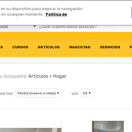
Comerciales
n en su dispositivo para mejorar la navegación
ión en cualquier momento.
Política de
OS
CURSOS
ARTÍCULOS
MASCOTAS
SERVICIOS
P
u búsqueda:
Artículos > Hogar
AR POR
VER