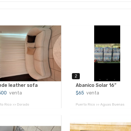
2
de leather sofa
Abanico Solar 16”
,500
venta
$65
venta
to Rico >> Dorado
Puerto Rico >> Aguas Buenas