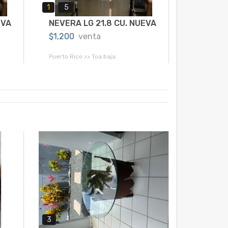
1
5
EVA
NEVERA LG 21.8 CU. NUEVA
$1,200
venta
Puerto Rico >> Toa baja
3