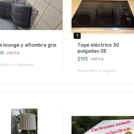
1
la lounge y alfombra gris
Tope eléctrico 30
pulgadas GE
00
venta
$105
venta
to Rico >> Bayamón
Puerto Rico >> Caguas