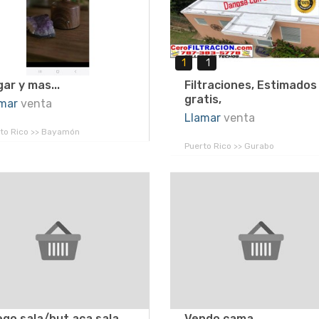
1
1
ar y mas...
Filtraciones, Estimados
gratis,
mar
venta
Llamar
venta
to Rico >> Bayamón
Puerto Rico >> Gurabo
go sala/but aca sala
Vendo cama