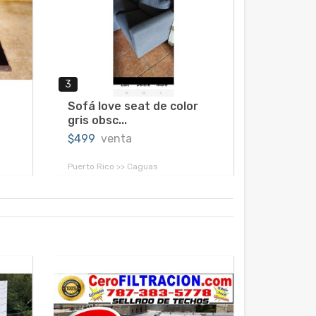
3
Sofá love seat de color
gris obsc...
$499
venta
Puerto Rico >> Caguas