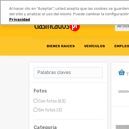
Anúnciate
|
Tarifas
Socios 
Al hacer clic en “Aceptar”, usted acepta que las cookies se guarde
del sitio y analizar el uso del mismo. Puede cambiar la configurac
Privacidad
BIENES RAICES
VEHÍCULOS
EMPLE
T
Fotos
ORDEN
Con fotos (63)
Sin fotos (3)
Categoria