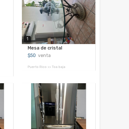
1
Mesa de cristal
$50
venta
Puerto Rico >> Toa baja