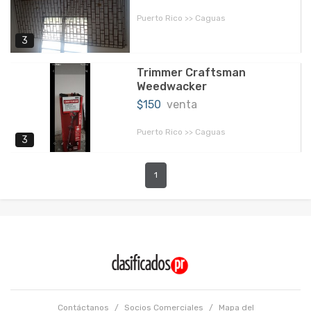
Puerto Rico >> Caguas
3
Trimmer Craftsman
Weedwacker
$150
venta
Puerto Rico >> Caguas
3
1
Contáctanos
/
Socios Comerciales
/
Mapa del