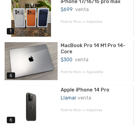
iPhone 17/16/15 pro max
$699
venta
Puerto Rico >> Adjuntas
1
MacBook Pro 14 M1 Pro 14-
Core
$300
venta
Puerto Rico >> Aguadilla
6
Apple iPhone 14 Pro
Llamar
venta
Puerto Rico >> Adjuntas
6