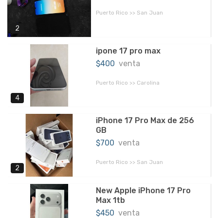
Puerto Rico >> San Juan
2
ipone 17 pro max
$400
venta
Puerto Rico >> Carolina
4
iPhone 17 Pro Max de 256
GB
$700
venta
Puerto Rico >> San Juan
2
New Apple iPhone 17 Pro
Max 1tb
$450
venta