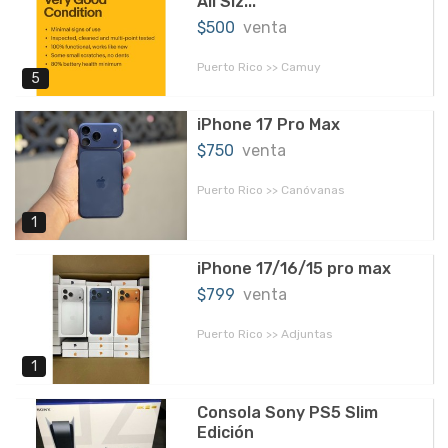
All Siz...
$500
venta
Puerto Rico >> Camuy
5
iPhone 17 Pro Max
$750
venta
Puerto Rico >> Canóvanas
1
iPhone 17/16/15 pro max
$799
venta
Puerto Rico >> Adjuntas
1
Consola Sony PS5 Slim
Edición