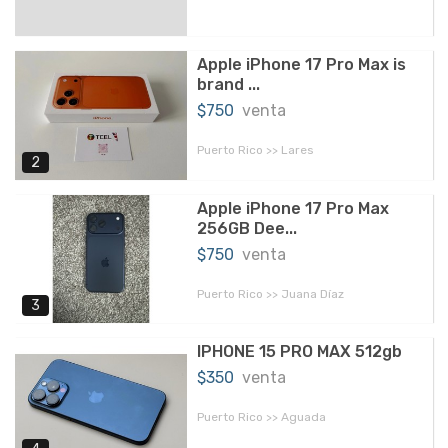
Apple iPhone 17 Pro Max is
brand ...
$750
venta
Puerto Rico >> Lares
2
Apple iPhone 17 Pro Max
256GB Dee...
$750
venta
Puerto Rico >> Juana Díaz
3
IPHONE 15 PRO MAX 512gb
$350
venta
Puerto Rico >> Aguada