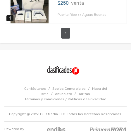
$250
venta
Puerto Rico >> Aguas Buenas
1
1
Contáctanos
/
Socios Comerciales
/
Mapa del
sitio
/
Anúnciate
/
Tarifas
Términos y condiciones
/
Políticas de Privacidad
Copyright @ 2026 GFR Media LLC. Todos los Derechos Reservados.
Powered by: