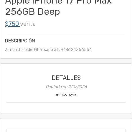
Apple iPhone 17 Pro Max
256GB Deep
$750
venta
DESCRIPCIÓN
3 months olderWhatsapp at ; +18624256564
DETALLES
Pautado en
2/3/2026
#
2039029s