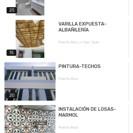
25
VARILLA EXPUESTA-
ALBAÑILERÍA
Puerto Rico >> San Juan
15
PINTURA-TECHOS
Puerto Rico
20
INSTALACIÓN DE LOSAS-
MARMOL
Puerto Rico