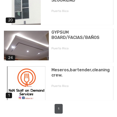
SEGURIDAD
Puerto Rico
20
GYPSUM
BOARD/FACIAS/BAÑOS
Puerto Rico
24
Meseros,bartender,cleaning
crew.
Puerto Rico
1
1