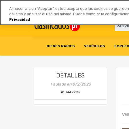
Anúnciate
|
Tarifas
Socios 
Al hacer clic en “Aceptar”, usted acepta que las cookies se guarde
del sitio y analizar el uso del mismo. Puede cambiar la configurac
Privacidad
BIENES RAICES
VEHÍCULOS
EMPLE
DETALLES
Pautado en
8/2/2026
#
1844929s
ve