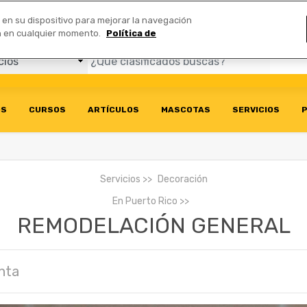
Comerciales
n en su dispositivo para mejorar la navegación
ión en cualquier momento.
Política de
OS
CURSOS
ARTÍCULOS
MASCOTAS
SERVICIOS
P
Servicios
Decoración
En
Puerto Rico
REMODELACIÓN GENERAL
nta