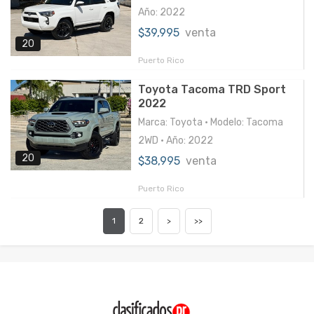
Año: 2022
$39,995
venta
20
Puerto Rico
Toyota Tacoma TRD Sport
2022
Marca: Toyota • Modelo: Tacoma
2WD • Año: 2022
20
$38,995
venta
Puerto Rico
1
2
>
>>