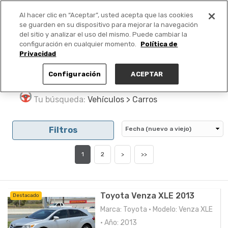
Al hacer clic en “Aceptar”, usted acepta que las cookies
PUBLICA GRATIS +
se guarden en su dispositivo para mejorar la navegación
del sitio y analizar el uso del mismo. Puede cambiar la
configuración en cualquier momento.
Política de
Privacidad
Configuración
ACEPTAR
Tu búsqueda:
Vehículos > Carros
Filtros
1
2
>
>>
Toyota Venza XLE 2013
Destacado
Marca: Toyota • Modelo: Venza XLE
• Año: 2013