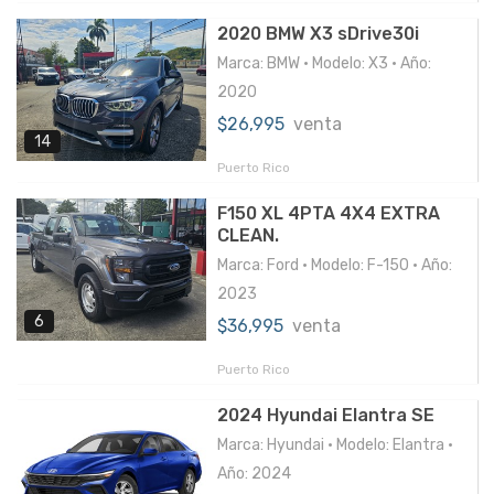
2020 BMW X3 sDrive30i
Marca: BMW • Modelo: X3 • Año:
2020
$26,995
venta
14
Puerto Rico
F150 XL 4PTA 4X4 EXTRA
CLEAN.
Marca: Ford • Modelo: F-150 • Año:
2023
6
$36,995
venta
Puerto Rico
2024 Hyundai Elantra SE
Marca: Hyundai • Modelo: Elantra •
Año: 2024