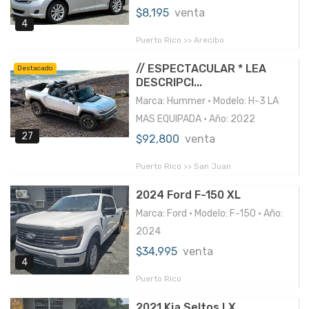
$8,195
venta
4
Puerto Rico >> Arecibo
// ESPECTACULAR * LEA
Destacado
DESCRIPCI...
Marca: Hummer • Modelo: H-3 LA
MAS EQUIPADA • Año: 2022
27
$92,800
venta
Puerto Rico >> San Juan
2024 Ford F-150 XL
Marca: Ford • Modelo: F-150 • Año:
2024
$34,995
venta
4
Puerto Rico
2021 Kia Seltos LX