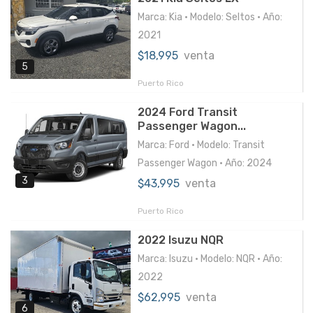
Marca: Kia • Modelo: Seltos • Año:
2021
$18,995
venta
5
Puerto Rico
2024 Ford Transit
Passenger Wagon...
Marca: Ford • Modelo: Transit
Passenger Wagon • Año: 2024
3
$43,995
venta
Puerto Rico
2022 Isuzu NQR
Marca: Isuzu • Modelo: NQR • Año:
2022
$62,995
venta
6