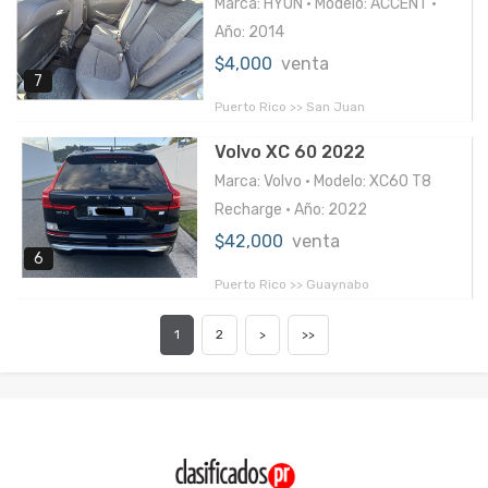
Marca: HYUN • Modelo: ACCENT •
Año: 2014
$4,000
venta
7
Puerto Rico >> San Juan
Volvo XC 60 2022
Marca: Volvo • Modelo: XC60 T8
Recharge • Año: 2022
$42,000
venta
6
Puerto Rico >> Guaynabo
1
2
>
>>