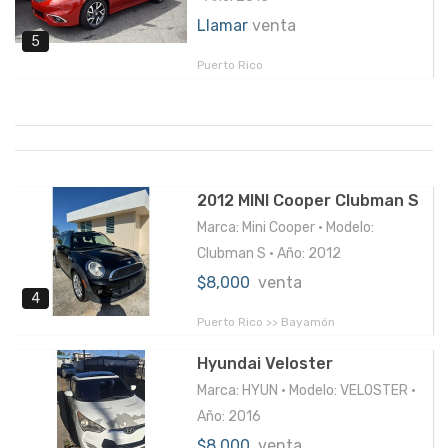
Llamar
venta
5
Puerto Rico
2012 MINI Cooper Clubman S
Marca: Mini Cooper • Modelo:
Clubman S • Año: 2012
$8,000
venta
4
Puerto Rico >> Bayamón
Hyundai Veloster
Marca: HYUN • Modelo: VELOSTER •
Año: 2016
$8,000
venta