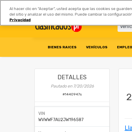
Anúnciate
|
Tarifas
Socios 
Al hacer clic en “Aceptar”, usted acepta que las cookies se guarde
del sitio y analizar el uso del mismo. Puede cambiar la configurac
Privacidad
BIENES RAICES
VEHÍCULOS
EMPLE
DETALLES
Pautado en
7/20/2026
2
#
1440947s
VIN
WVWWF7AU2JW196587
Ll