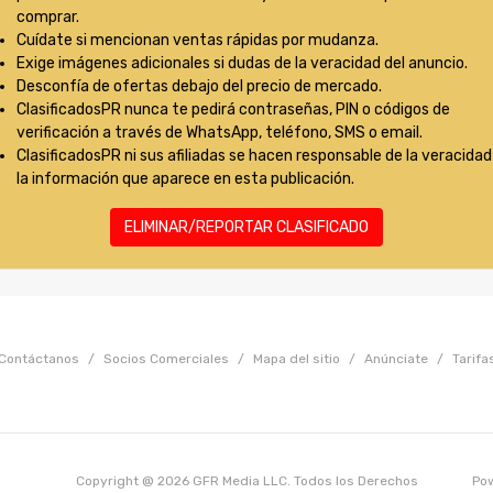
comprar.
Cuídate si mencionan ventas rápidas por mudanza.
Exige imágenes adicionales si dudas de la veracidad del anuncio.
Desconfía de ofertas debajo del precio de mercado.
ClasificadosPR nunca te pedirá contraseñas, PIN o códigos de
verificación a través de WhatsApp, teléfono, SMS o email.
ClasificadosPR ni sus afiliadas se hacen responsable de la veracidad
la información que aparece en esta publicación.
ELIMINAR/REPORTAR CLASIFICADO
Contáctanos
/
Socios Comerciales
/
Mapa del sitio
/
Anúnciate
/
Tarifa
Copyright @ 2026 GFR Media LLC. Todos los Derechos
Po