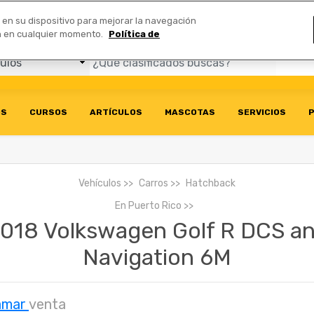
Comerciales
n en su dispositivo para mejorar la navegación
ión en cualquier momento.
Política de
OS
CURSOS
ARTÍCULOS
MASCOTAS
SERVICIOS
P
Vehículos
Carros
Hatchback
En
Puerto Rico
018 Volkswagen Golf R DCS a
Navigation 6M
amar
venta