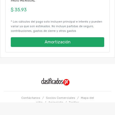
PAGO MENSUAL
* Los cálculos del pago solo incluyen principal e interés y pueden
variar ya que son estimados. No incluye partidas de seguro,
contribuciones, gastos de cierre y otros gastos
Amortización
Contáctanos
/
Socios Comerciales
/
Mapa del
sitio
/
Anúnciate
/
Tarifas
Términos y condiciones
/
Políticas de Privacidad