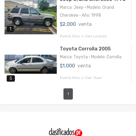
Marca: Jeep • Modelo: Grand
Cherokee • Año: 1998
$2,000
venta
1
Puerto Rico >> San Lorenzo
Toyota Corrolla 2005
Marca: Toyota • Modelo: Corrolla
$1,000
venta
Puerto Rico >> San Juan
5
1