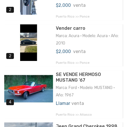
$2,000
venta
2
Puerto Rico >> Ponce
Vender carro
Marca: Acura • Modelo: Acura • Año:
2010
$2,000
venta
2
Puerto Rico >> Ponce
SE VENDE HERMOSO
MUSTANG '67
Marca: Ford • Modelo: MUSTANG •
Año: 1967
4
Llamar
venta
Puerto Rico >> Añasco
Jeep Grand Cherokee 1998