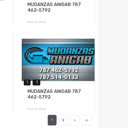
MUDANZAS ANIGAB 787
462-5792
Puerto Rico
1
1
MUDANZAS ANIGAB 787
462-5792
Puerto Rico
1
2
>
>>