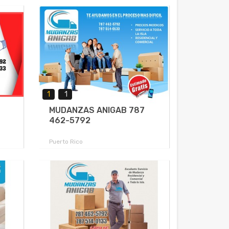
1
1
MUDANZAS ANIGAB 787
462-5792
Puerto Rico