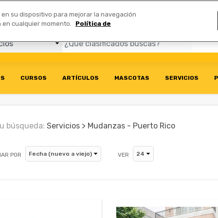
Comerciales
n en su dispositivo para mejorar la navegación
ión en cualquier momento.
Política de
OS
CURSOS
ARTÍCULOS
MASCOTAS
SERVICIOS
P
u búsqueda:
Servicios > Mudanzas - Puerto Rico
AR POR
VER