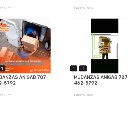
to Rico
Puerto Rico
1
1
1
DANZAS ANIGAB 787
MUDANZAS ANIGAB 787
2-5792
462-5792
to Rico
Puerto Rico