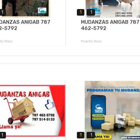
1
1
1
DANZAS ANIGAB 787
MUDANZAS ANIGAB 787
2-5792
462-5792
to Rico
Puerto Rico
1
1
1