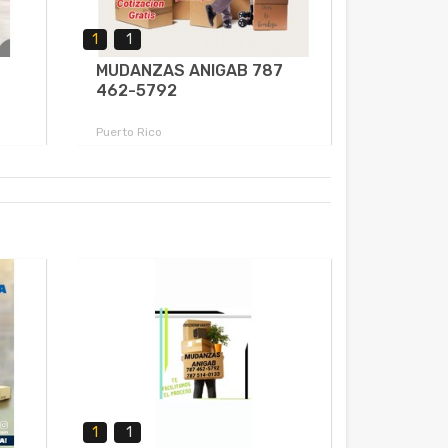
1
1
MUDANZAS ANIGAB 787
462-5792
Puerto Rico
1
1