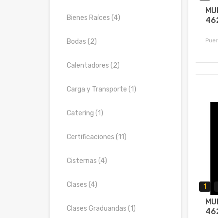
MU
Bienes Raíces (4)
46
Puer
Bodas (2)
Calentadores (2)
Carga y Transporte (1)
Catering (1)
Certificaciones (11)
Cisternas (4)
Clases (4)
1
MU
Clases Graduandas (1)
46