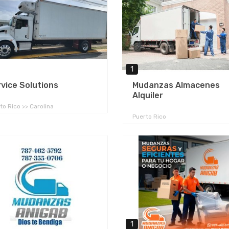
1
vice Solutions
Mudanzas Almacenes
Alquiler
to Rico >> Carolina
Puerto Rico
1