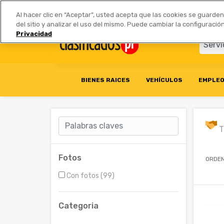
Anúnciate
|
Tarifas
Socios 
Al hacer clic en “Aceptar”, usted acepta que las cookies se guarde
del sitio y analizar el uso del mismo. Puede cambiar la configurac
Privacidad
BIENES RAICES
VEHÍCULOS
EMPLE
T
Fotos
ORDEN
Con fotos (99)
Categoria