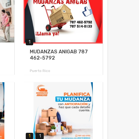
1
MUDANZAS ANIGAB 787
462-5792
Puerto Rico
1
1