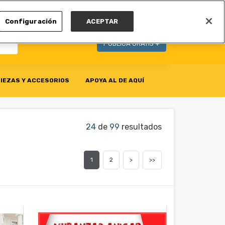
MI CUENTA
Configuración
ACEPTAR
PUBLICA GRATIS +
IEZAS Y ACCESORIOS
APOYA AL DE AQUÍ
24
de
99
resultados
1
2
>
>>