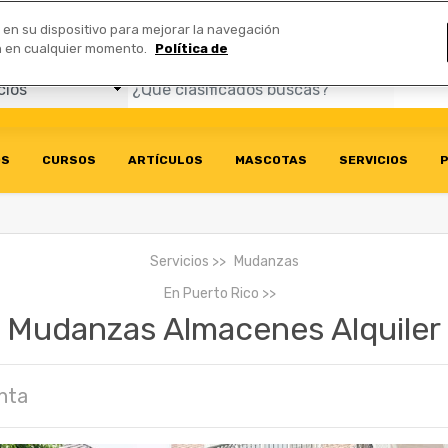
Comerciales
n en su dispositivo para mejorar la navegación
ión en cualquier momento.
Política de
OS
CURSOS
ARTÍCULOS
MASCOTAS
SERVICIOS
P
Servicios
Mudanzas
En
Puerto Rico
Mudanzas Almacenes Alquiler
nta