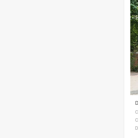
C
C
D