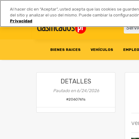
Anúnciate
|
Tarifas
Socios 
Al hacer clic en “Aceptar”, usted acepta que las cookies se guarde
del sitio y analizar el uso del mismo. Puede cambiar la configurac
Privacidad
BIENES RAICES
VEHÍCULOS
EMPLE
DETALLES
Pautado en
6/24/2026
#
2060761s
ve