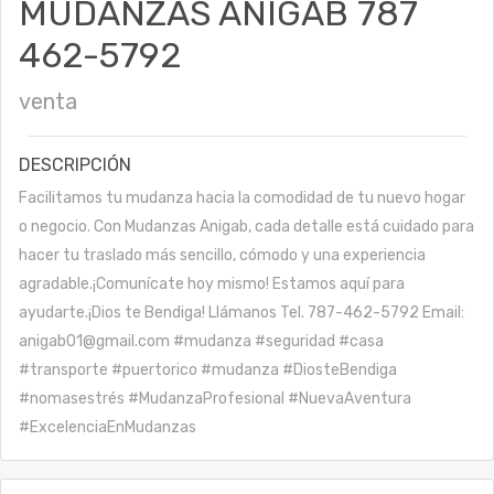
MUDANZAS ANIGAB 787
462-5792
venta
DESCRIPCIÓN
Facilitamos tu mudanza hacia la comodidad de tu nuevo hogar
o negocio. Con Mudanzas Anigab, cada detalle está cuidado para
hacer tu traslado más sencillo, cómodo y una experiencia
agradable.¡Comunícate hoy mismo! Estamos aquí para
ayudarte.¡Dios te Bendiga! Llámanos Tel. 787-462-5792 Email:
anigab01@gmail.com #mudanza #seguridad #casa
#transporte #puertorico #mudanza #DiosteBendiga
#nomasestrés #MudanzaProfesional #NuevaAventura
#ExcelenciaEnMudanzas