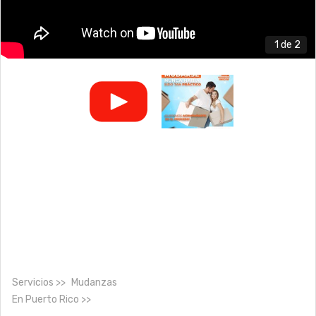
1
de 2
Servicios
Mudanzas
En
Puerto Rico