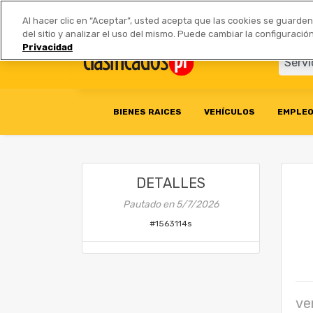
Anúnciate
|
Tarifas
Socios 
Al hacer clic en “Aceptar”, usted acepta que las cookies se guarde
del sitio y analizar el uso del mismo. Puede cambiar la configurac
Privacidad
BIENES RAICES
VEHÍCULOS
EMPLE
DETALLES
Pautado en
5/7/2026
#
1563114s
ve