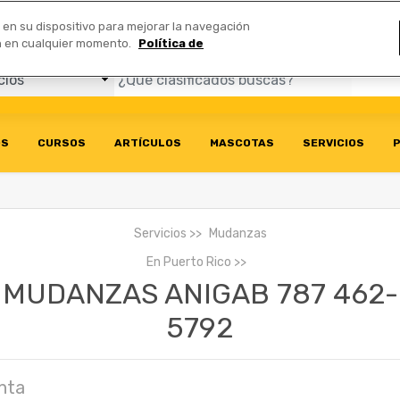
Comerciales
n en su dispositivo para mejorar la navegación
ión en cualquier momento.
Política de
OS
CURSOS
ARTÍCULOS
MASCOTAS
SERVICIOS
P
Servicios
Mudanzas
En
Puerto Rico
MUDANZAS ANIGAB 787 462-
5792
nta