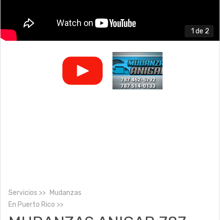
1
de 2
Servicios
Mudanzas
En
Puerto Rico