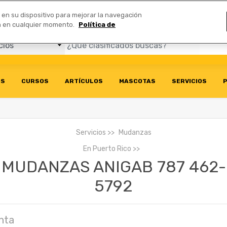
Comerciales
n en su dispositivo para mejorar la navegación
ión en cualquier momento.
Política de
OS
CURSOS
ARTÍCULOS
MASCOTAS
SERVICIOS
P
Servicios
Mudanzas
En
Puerto Rico
MUDANZAS ANIGAB 787 462-
5792
nta