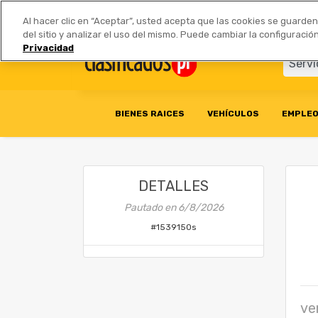
Anúnciate
|
Tarifas
Socios 
Al hacer clic en “Aceptar”, usted acepta que las cookies se guarde
del sitio y analizar el uso del mismo. Puede cambiar la configurac
Privacidad
BIENES RAICES
VEHÍCULOS
EMPLE
DETALLES
Pautado en
6/8/2026
#
1539150s
ve