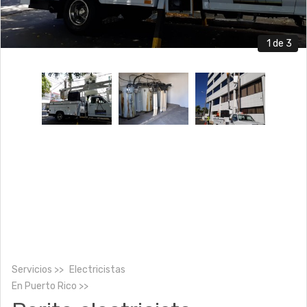
1
de 3
Servicios
Electricistas
En
Puerto Rico