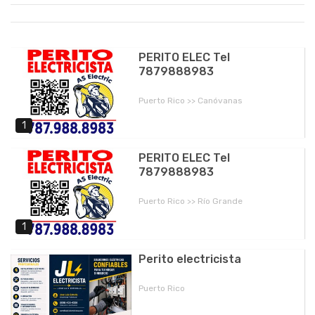
PERITO ELEC Tel
7879888983
Puerto Rico >> Canóvanas
1
PERITO ELEC Tel
7879888983
Puerto Rico >> Río Grande
1
Perito electricista
Puerto Rico