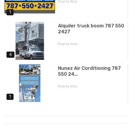
Puerto Rico
1
Alquiler truck boom 787 550
2427
Puerto Rico
4
Nunez Air Corditioning 787
550 24...
Puerto Rico
1