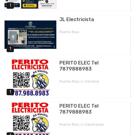
1
JL Electricista
Puerto Rico
1
PERITO ELEC Tel
7879888983
Puerto Rico >> Carolina
1
PERITO ELEC Tel
7879888983
Puerto Rico >> Canóvanas