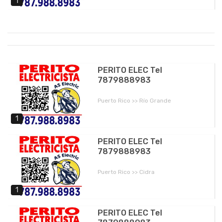
1
PERITO ELEC Tel
7879888983
Puerto Rico >> Río Grande
1
PERITO ELEC Tel
7879888983
Puerto Rico >> Cidra
1
PERITO ELEC Tel