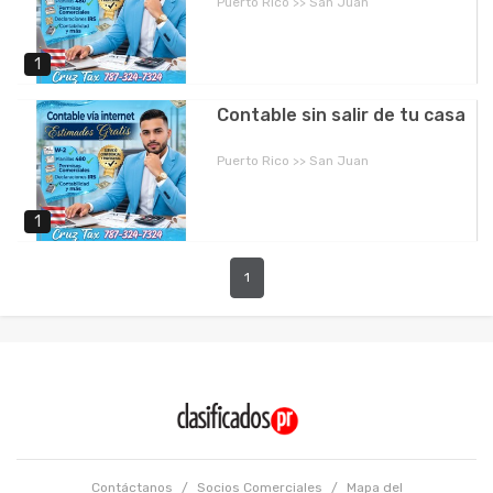
Puerto Rico >> San Juan
1
Contable sin salir de tu casa
Puerto Rico >> San Juan
1
1
Contáctanos
/
Socios Comerciales
/
Mapa del