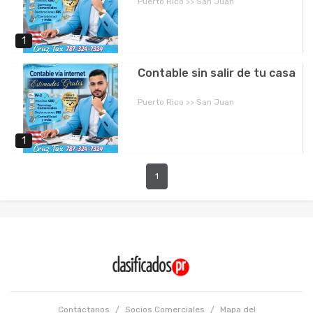
Puerto Rico >> San Juan
1
Contable sin salir de tu casa
Puerto Rico >> San Juan
1
1
Contáctanos
/
Socios Comerciales
/
Mapa del