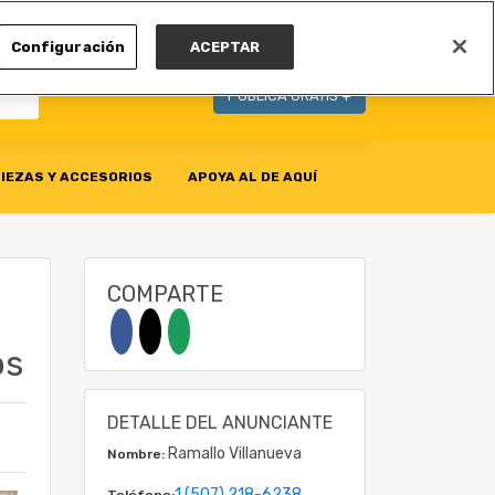
MI CUENTA
Configuración
ACEPTAR
PUBLICA GRATIS +
IEZAS Y ACCESORIOS
APOYA AL DE AQUÍ
COMPARTE
os
DETALLE DEL ANUNCIANTE
Ramallo Villanueva
Nombre:
1 (507) 218-6238
Teléfono: