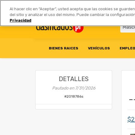
Anúnciate
|
Tarifas
Socios 
Al hacer clic en “Aceptar”, usted acepta que las cookies se guarde
del sitio y analizar el uso del mismo. Puede cambiar la configurac
Privacidad
BIENES RAICES
VEHÍCULOS
EMPLE
DETALLES
Pautado en
7/31/2026
-
#
2018786s
$