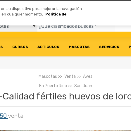
Comerciales
n en su dispositivo para mejorar la navegación
ión en cualquier momento.
Política de
OS
CURSOS
ARTÍCULOS
MASCOTAS
SERVICIOS
P
Mascotas
Venta
Aves
En
Puerto Rico
San Juan
-Calidad fértiles huevos de lor
250
venta