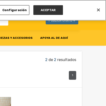
MI CUENTA
Configuración
ACEPTAR
PUBLICA GRATIS +
IEZAS Y ACCESORIOS
APOYA AL DE AQUÍ
2
de
2
resultados
1