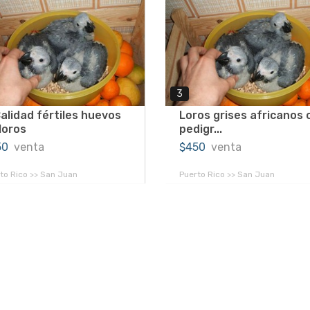
3
alidad fértiles huevos
Loros grises africanos 
loros
pedigr...
50
venta
$450
venta
to Rico >> San Juan
Puerto Rico >> San Juan