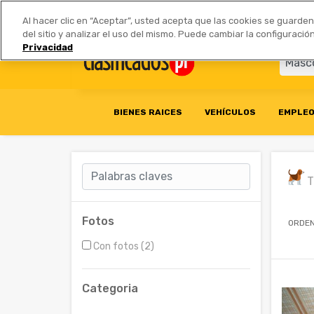
Anúnciate
|
Tarifas
Socios 
Al hacer clic en “Aceptar”, usted acepta que las cookies se guarde
del sitio y analizar el uso del mismo. Puede cambiar la configurac
Privacidad
BIENES RAICES
VEHÍCULOS
EMPLE
T
Fotos
ORDEN
Con fotos (2)
Categoria