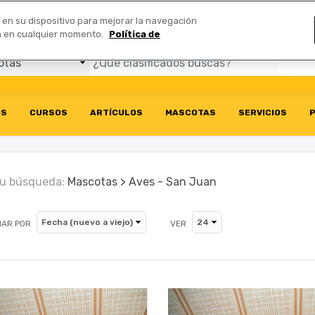
Comerciales
n en su dispositivo para mejorar la navegación
ión en cualquier momento.
Política de
OS
CURSOS
ARTÍCULOS
MASCOTAS
SERVICIOS
P
u búsqueda:
Mascotas > Aves - San Juan
AR POR
VER