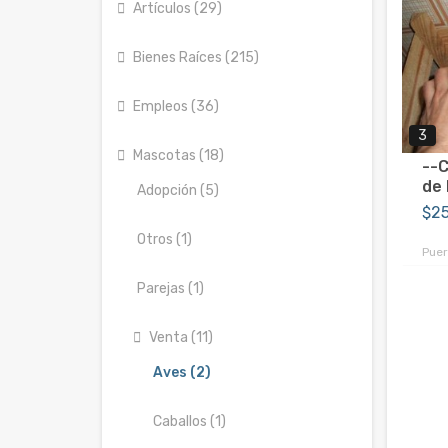
Artículos (29)
Bienes Raíces (215)
Empleos (36)
3
Mascotas (18)
--C
de 
Adopción (5)
$2
Otros (1)
Puer
Parejas (1)
Venta (11)
Aves (2)
Caballos (1)