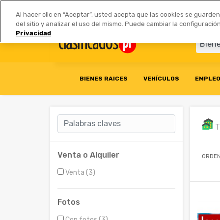
Anúnciate
|
Tarifas
Socios 
Al hacer clic en “Aceptar”, usted acepta que las cookies se guarde
del sitio y analizar el uso del mismo. Puede cambiar la configurac
Privacidad
BIENES RAICES
VEHÍCULOS
EMPLE
T
Venta o Alquiler
ORDEN
Venta (3)
Fotos
Con fotos (3)