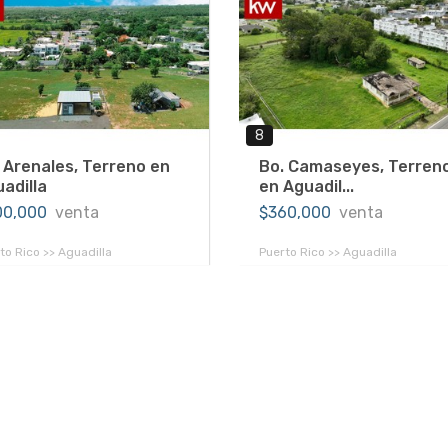
8
 Arenales, Terreno en
Bo. Camaseyes, Terren
adilla
en Aguadil...
00,000
venta
$360,000
venta
to Rico >> Aguadilla
Puerto Rico >> Aguadilla