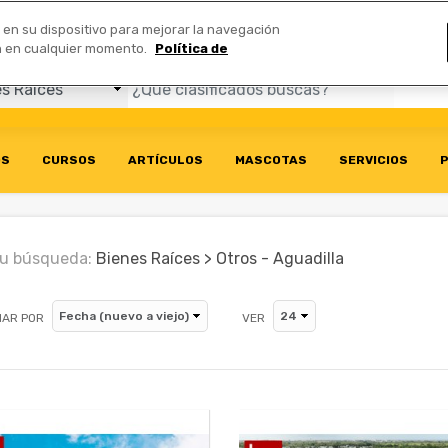
Comerciales
n en su dispositivo para mejorar la navegación
ión en cualquier momento.
Política de
OS
CURSOS
ARTÍCULOS
MASCOTAS
SERVICIOS
P
u búsqueda:
Bienes Raíces > Otros - Aguadilla
AR POR
VER