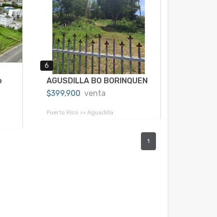
6
o
AGUSDILLA BO BORINQUEN
$399,900
venta
Puerto Rico >> Aguadilla
1