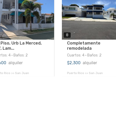
8
 Piso, Urb La Merced,
Completamente
, Lam...
remodelada
tos: 4 • Baños: 2
Cuartos: 4 • Baños: 2
,600
alquiler
$2,300
alquiler
to Rico >> San Juan
Puerto Rico >> San Juan