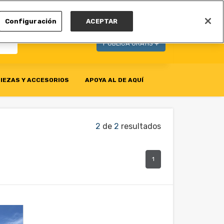
MI CUENTA
Configuración
ACEPTAR
PUBLICA GRATIS +
IEZAS Y ACCESORIOS
APOYA AL DE AQUÍ
2
de
2
resultados
1