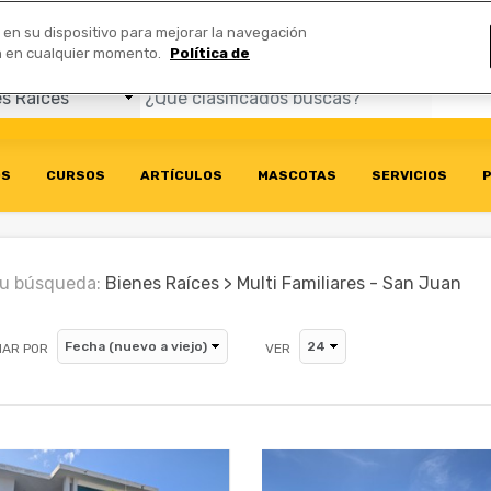
Comerciales
n en su dispositivo para mejorar la navegación
ión en cualquier momento.
Política de
OS
CURSOS
ARTÍCULOS
MASCOTAS
SERVICIOS
P
u búsqueda:
Bienes Raíces > Multi Familiares - San Juan
AR POR
VER