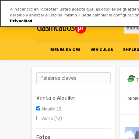
Anúnciate
|
Tarifas
Socios 
Al hacer clic en “Aceptar”, usted acepta que las cookies se guarde
del sitio y analizar el uso del mismo. Puede cambiar la configurac
Privacidad
BIENES RAICES
VEHÍCULOS
EMPLE
T
Venta o Alquiler
ORDEN
Alquiler (2)
Venta (13)
Fotos