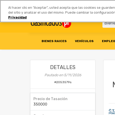
Anúnciate
|
Tarifas
Socios 
Al hacer clic en “Aceptar”, usted acepta que las cookies se guarde
del sitio y analizar el uso del mismo. Puede cambiar la configurac
Privacidad
BIENES RAICES
VEHÍCULOS
EMPLE
DETALLES
Pautado en
5/11/2026
#
2053579s
Precio de Tasación
350000
$3