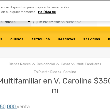
Comerciales
n en su dispositivo para mejorar la navegación
ión en cualquier momento.
Política de
OS
CURSOS
ARTÍCULOS
MASCOTAS
SERVICIOS
P
Bienes Raíces
Residencial
Casas
Multi Familiares
En
Puerto Rico
Carolina
Multifamiliar en V. Carolina $35
m
50,000
venta