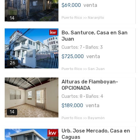
$69,000
venta
Puerto Rico >> Naranjito
14
Bo. Santurce, Casa en San
Juan
Cuartos: 7 • Baños: 3
$725,000
venta
26
Puerto Rico >> San Juan
Alturas de Flamboyan-
OPCIONADA
Cuartos: 8 • Baños: 4
$189,000
venta
14
Puerto Rico >> Bayamón
Urb. Jose Mercado, Casa en
Caguas