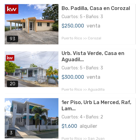
Bo. Padilla, Casa en Corozal
Cuartos: 5 • Baños: 3
$250,000
venta
Puerto Rico >> Corozal
93
Urb. Vista Verde, Casa en
Aguadil...
Cuartos: 5 • Baños: 3
$300,000
venta
20
Puerto Rico >> Aguadilla
1er Piso, Urb La Merced, Raf,
Lam...
Cuartos: 4 • Baños: 2
$1,600
alquiler
3
Puerto Rico >> San Juan