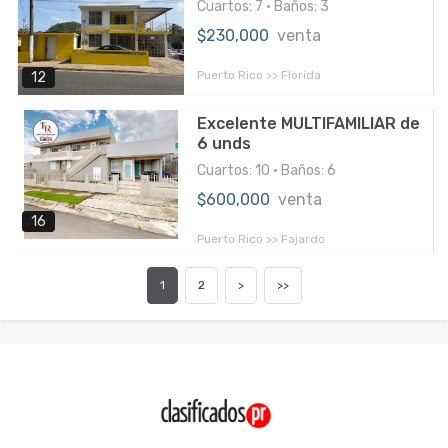
Cuartos: 7 • Baños: 3
$230,000
venta
Puerto Rico >> Florida
12
Excelente MULTIFAMILIAR de
6 unds
Cuartos: 10 • Baños: 6
$600,000
venta
16
Puerto Rico >> Fajardo
1
2
>
>>