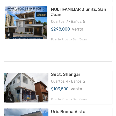
MULTIFAMILIAR 3 units, San
Juan
Cuartos: 7 • Baños: 5
$298,000
venta
6
Puerto Rico >> San Juan
Sect. Shangai
Cuartos: 4 • Baños: 2
$103,500
venta
Puerto Rico >> San Juan
16
Urb. Buena Vista