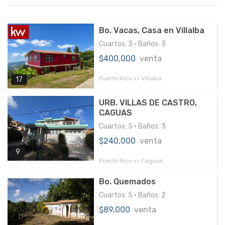
Bo. Vacas, Casa en Villalba
Cuartos: 3 • Baños: 3
$400,000
venta
Puerto Rico >> Villalba
17
URB. VILLAS DE CASTRO,
CAGUAS
Cuartos: 5 • Baños: 3
$240,000
venta
9
Puerto Rico >> Caguas
Bo. Quemados
Cuartos: 5 • Baños: 2
$89,000
venta