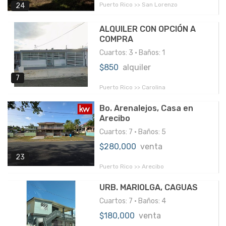
Puerto Rico >> San Lorenzo
24
ALQUILER CON OPCIÓN A
COMPRA
Cuartos: 3 • Baños: 1
$850
alquiler
7
Puerto Rico >> Carolina
Bo. Arenalejos, Casa en
Arecibo
Cuartos: 7 • Baños: 5
$280,000
venta
23
Puerto Rico >> Arecibo
URB. MARIOLGA, CAGUAS
Cuartos: 7 • Baños: 4
$180,000
venta