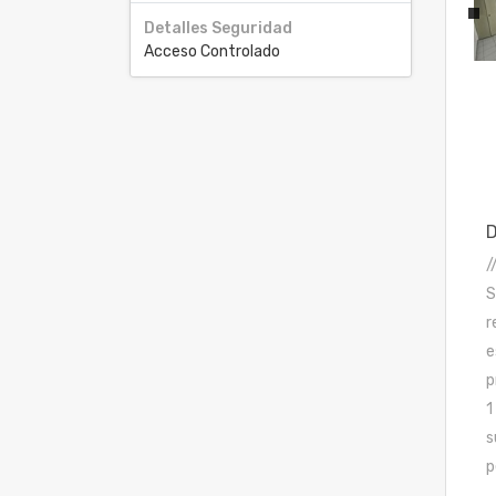
Detalles Seguridad
Acceso Controlado
/
S
r
e
p
1
s
p