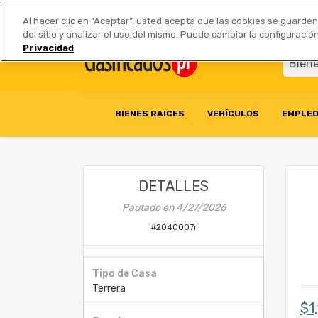
Anúnciate
|
Tarifas
Socios 
Al hacer clic en “Aceptar”, usted acepta que las cookies se guarde
del sitio y analizar el uso del mismo. Puede cambiar la configurac
Privacidad
BIENES RAICES
VEHÍCULOS
EMPLE
DETALLES
Pautado en
4/27/2026
#
2040007r
Tipo de Casa
Terrera
$1