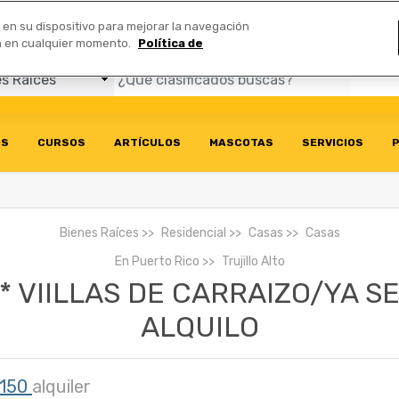
Comerciales
n en su dispositivo para mejorar la navegación
ión en cualquier momento.
Política de
OS
CURSOS
ARTÍCULOS
MASCOTAS
SERVICIOS
P
Bienes Raíces
Residencial
Casas
Casas
En
Puerto Rico
Trujillo Alto
* VIILLAS DE CARRAIZO/YA S
ALQUILO
,150
alquiler