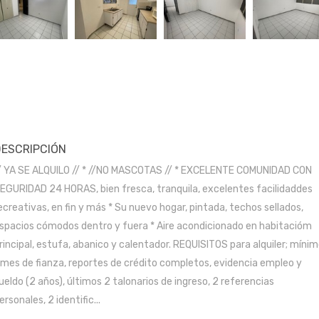
DESCRIPCIÓN
/ YA SE ALQUILO // * //NO MASCOTAS // * EXCELENTE COMUNIDAD CON
EGURIDAD 24 HORAS, bien fresca, tranquila, excelentes facilidaddes
ecreativas, en fin y más * Su nuevo hogar, pintada, techos sellados,
spacios cómodos dentro y fuera * Aire acondicionado en habitacióm
rincipal, estufa, abanico y calentador. REQUISITOS para alquiler; míni
 mes de fianza, reportes de crédito completos, evidencia empleo y
ueldo (2 años), últimos 2 talonarios de ingreso, 2 referencias
ersonales, 2 identific...