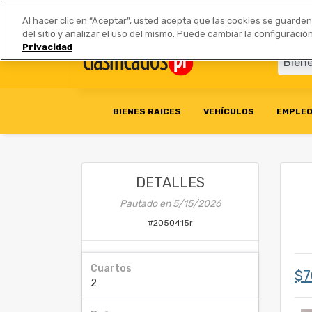
Anúnciate
|
Tarifas
Socios 
Al hacer clic en “Aceptar”, usted acepta que las cookies se guarde
del sitio y analizar el uso del mismo. Puede cambiar la configurac
Privacidad
BIENES RAICES
VEHÍCULOS
EMPLE
DETALLES
Pautado en
5/15/2026
#
2050415r
Cuartos
$7
2