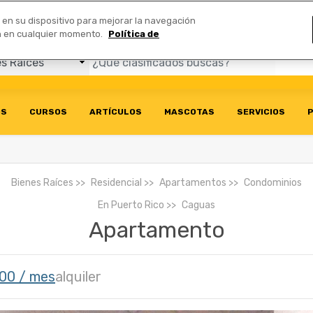
Comerciales
n en su dispositivo para mejorar la navegación
ión en cualquier momento.
Política de
OS
CURSOS
ARTÍCULOS
MASCOTAS
SERVICIOS
P
Bienes Raíces
Residencial
Apartamentos
Condominios
En
Puerto Rico
Caguas
Apartamento
00 / mes
alquiler