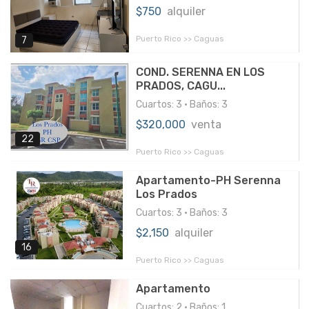
$750
alquiler
Puerto Rico >> Caguas
7
COND. SERENNA EN LOS
PRADOS, CAGU...
Cuartos: 3 • Baños: 3
$320,000
venta
22
Puerto Rico >> Caguas
Apartamento-PH Serenna
Los Prados
Cuartos: 3 • Baños: 3
$2,150
alquiler
16
Puerto Rico >> Caguas
Apartamento
Cuartos: 2 • Baños: 1