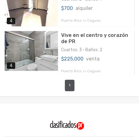
$700
alquiler
Puerto Rico >> Caguas
4
Vive en el centro y corazón
de PR
Cuartos: 3 • Baños: 2
$225,000
venta
4
Puerto Rico >> Caguas
1