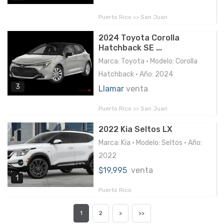
Puerto Rico >> San Juan
2024 Toyota Corolla
Hatchback SE ...
Marca: Toyota • Modelo: Corolla
Hatchback • Año: 2024
3
Llamar
venta
Puerto Rico >> San Juan
2022 Kia Seltos LX
Marca: Kia • Modelo: Seltos • Año:
2022
$19,995
venta
1
Puerto Rico
1
2
>
>>