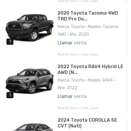
Puerto Rico >> San Juan
2020 Toyota Tacoma 4WD
TRD Pro Do...
Marca: Toyota • Modelo: Tacoma
4WD • Año: 2020
1
Llamar
venta
Puerto Rico >> San Juan
2022 Toyota RAV4 Hybrid LE
AWD (N...
Marca: Toyota • Modelo: RAV4 •
Año: 2022
1
Llamar
venta
Puerto Rico >> San Juan
2024 Toyota COROLLA SE
CVT (Natl)