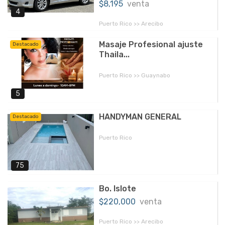
$8,195
venta
4
Puerto Rico >> Arecibo
Masaje Profesional ajuste
Destacado
Thaila...
Puerto Rico >> Guaynabo
5
HANDYMAN GENERAL
Destacado
Puerto Rico
75
Bo. Islote
$220,000
venta
Puerto Rico >> Arecibo