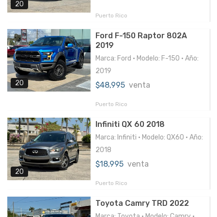
20
Puerto Rico
Ford F-150 Raptor 802A
2019
Marca: Ford • Modelo: F-150 • Año:
2019
20
$48,995
venta
Puerto Rico
Infiniti QX 60 2018
Marca: Infiniti • Modelo: QX60 • Año:
2018
$18,995
venta
20
Puerto Rico
Toyota Camry TRD 2022
Marca: Toyota • Modelo: Camry •