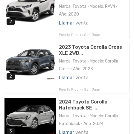
Marca: Toyota • Modelo: RAV4 •
Año: 2020
2
Llamar
venta
Puerto Rico >> San Juan
2023 Toyota Corolla Cross
XLE 2WD...
Marca: Toyota • Modelo: Corolla
Cross • Año: 2023
2
Llamar
venta
Puerto Rico >> San Juan
2024 Toyota Corolla
Hatchback SE ...
Marca: Toyota • Modelo: Corolla
Hatchback • Año: 2024
3
Llamar
venta