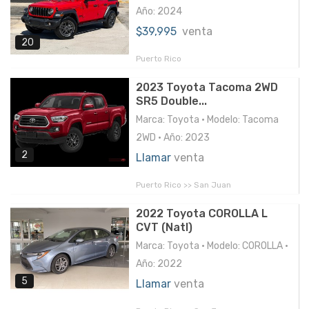
Año: 2024
$39,995
venta
20
Puerto Rico
2023 Toyota Tacoma 2WD
SR5 Double...
Marca: Toyota • Modelo: Tacoma
2WD • Año: 2023
2
Llamar
venta
Puerto Rico >> San Juan
2022 Toyota COROLLA L
CVT (Natl)
Marca: Toyota • Modelo: COROLLA •
Año: 2022
5
Llamar
venta