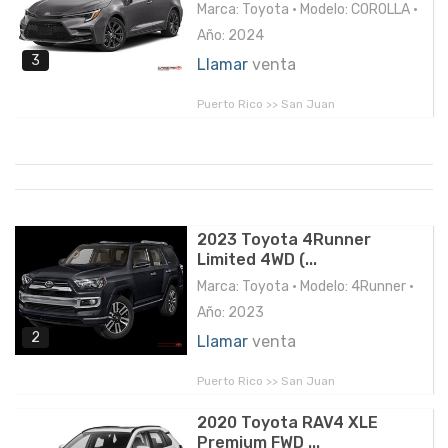
Marca: Toyota • Modelo: COROLLA •
Año: 2024
3
Llamar
venta
Puerto Rico >> San Juan
2023 Toyota 4Runner
Limited 4WD (...
Marca: Toyota • Modelo: 4Runner •
Año: 2023
2
Llamar
venta
Puerto Rico >> San Juan
2020 Toyota RAV4 XLE
Premium FWD ...