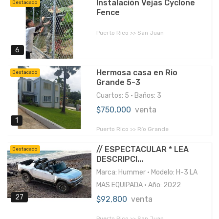
Instalación Vejas Cyclone
Destacado
Fence
Puerto Rico >> San Juan
6
Hermosa casa en Rio
Destacado
Grande 5-3
Cuartos: 5 • Baños: 3
$750,000
venta
1
Puerto Rico >> Río Grande
// ESPECTACULAR * LEA
Destacado
DESCRIPCI...
Marca: Hummer • Modelo: H-3 LA
MAS EQUIPADA • Año: 2022
27
$92,800
venta
Puerto Rico >> San Juan