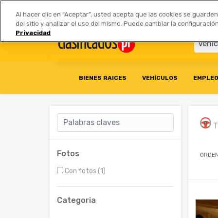
Anúnciate
|
Tarifas
Socios 
Al hacer clic en “Aceptar”, usted acepta que las cookies se guarde
del sitio y analizar el uso del mismo. Puede cambiar la configurac
Privacidad
BIENES RAICES
VEHÍCULOS
EMPLE
T
Fotos
ORDEN
Con fotos (1)
Categoria