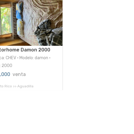
torhome Damon 2000
ca: CHEV • Modelo: damon •
: 2000
4,000
venta
to Rico >> Aguadilla