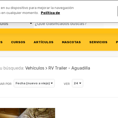
Comerciales
n en su dispositivo para mejorar la navegación
ión en cualquier momento.
Política de
OS
CURSOS
ARTÍCULOS
MASCOTAS
SERVICIOS
P
u búsqueda:
Vehículos > RV Trailer - Aguadilla
AR POR
VER