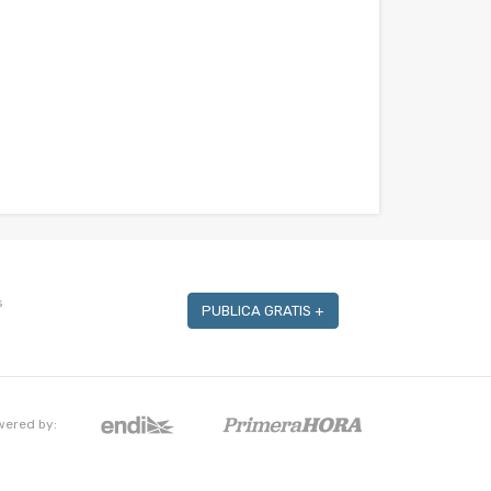
s
PUBLICA GRATIS +
wered by: