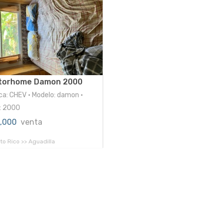
torhome Damon 2000
ca: CHEV • Modelo: damon •
: 2000
4,000
venta
to Rico >> Aguadilla