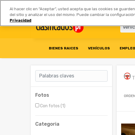
Anúnciate
|
Tarifas
Socios 
Al hacer clic en “Aceptar”, usted acepta que las cookies se guarde
del sitio y analizar el uso del mismo. Puede cambiar la configurac
Privacidad
BIENES RAICES
VEHÍCULOS
EMPLE
T
Fotos
ORDEN
Con fotos (1)
Categoria