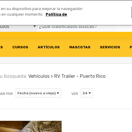
Comerciales
n en su dispositivo para mejorar la navegación
ión en cualquier momento.
Política de
OS
CURSOS
ARTÍCULOS
MASCOTAS
SERVICIOS
P
u búsqueda:
Vehículos > RV Trailer - Puerto Rico
AR POR
VER