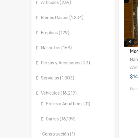
Artículos (239)
Bienes Raíces (1,204)
Empleos (129)
4
Mascotas (163)
Mo
Mar
Piezas y Accesorios (23)
Año
$1
Servicios (1,083)
Puer
Vehículos (16,219)
Botes y Acuáticos (11)
Carros (16,189)
Construcción (1)