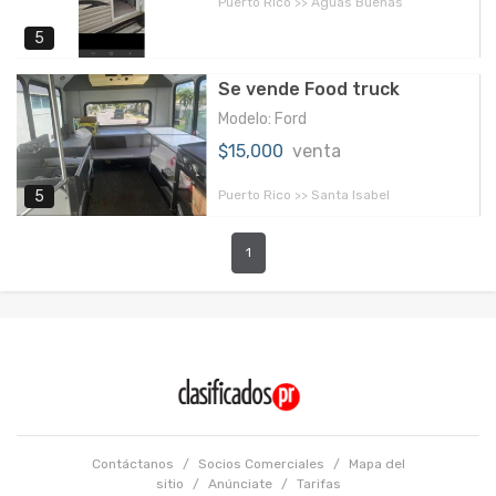
Puerto Rico >> Aguas Buenas
5
Se vende Food truck
Modelo: Ford
$15,000
venta
Puerto Rico >> Santa Isabel
5
1
Contáctanos
/
Socios Comerciales
/
Mapa del
sitio
/
Anúnciate
/
Tarifas