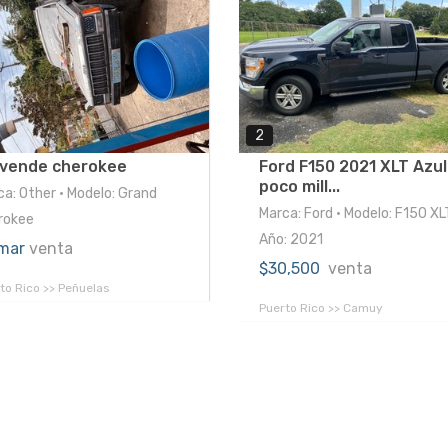
2
 vende cherokee
Ford F150 2021 XLT Azul
poco mill...
ca: Other • Modelo: Grand
Marca: Ford • Modelo: F150 XL
rokee
Año: 2021
mar
venta
$30,500
venta
to Rico >> Peñuelas
Puerto Rico >> Camuy