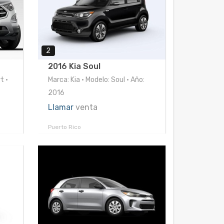
2
2016 Kia Soul
t •
Marca: Kia • Modelo: Soul • Año:
2016
Llamar
venta
Puerto Rico