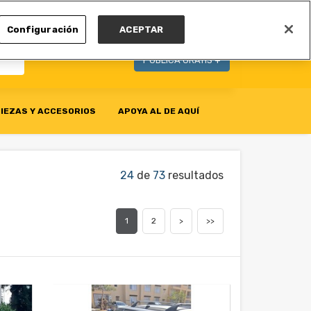
MI CUENTA
Configuración
ACEPTAR
PUBLICA GRATIS +
IEZAS Y ACCESORIOS
APOYA AL DE AQUÍ
24
de
73
resultados
1
2
>
>>