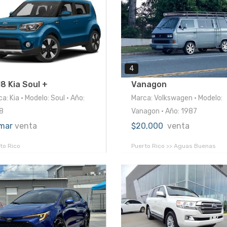
4
8 Kia Soul +
Vanagon
a: Kia • Modelo: Soul • Año:
Marca: Volkswagen • Modelo:
8
Vanagon • Año: 1987
mar
venta
$20,000
venta
to Rico
Puerto Rico >> Aguas Buenas