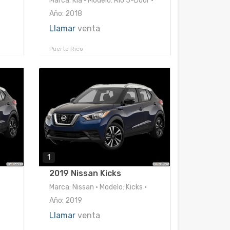
•
Marca: Kia • Modelo: Rio 5-Door •
Año: 2018
Llamar
venta
Puerto Rico
1
2019 Nissan Kicks
•
Marca: Nissan • Modelo: Kicks •
Año: 2019
Llamar
venta