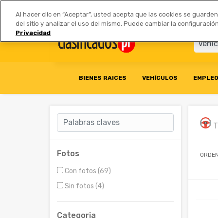
Anúnciate
|
Tarifas
Socios 
Al hacer clic en “Aceptar”, usted acepta que las cookies se guarde
del sitio y analizar el uso del mismo. Puede cambiar la configurac
Privacidad
BIENES RAICES
VEHÍCULOS
EMPLE
T
Fotos
ORDEN
Con fotos (69)
Sin fotos (4)
Categoria