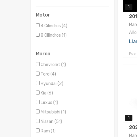
1
Motor
201
Marc
4 Cilindros (4)
Año
8 Cilindros (1)
Lla
Marca
Puer
Chevrolet (1)
Ford (4)
Hyundai (2)
Kia (6)
Lexus (1)
Mitsubishi (1)
1
Nissan (51)
20
Ram (1)
Marc