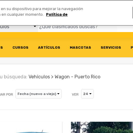
Comerciales
n en su dispositivo para mejorar la navegación
ión en cualquier momento.
Política de
OS
CURSOS
ARTÍCULOS
MASCOTAS
SERVICIOS
P
u búsqueda:
Vehículos > Wagon - Puerto Rico
AR POR
VER