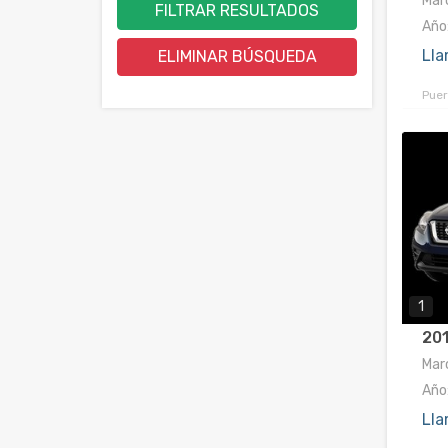
Marc
FILTRAR RESULTADOS
Año
Lla
ELIMINAR BÚSQUEDA
Puer
1
201
Marc
Año
Lla