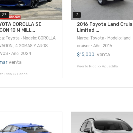
27
7
YOTA COROLLA SE
2016 Toyota Land Cruis
ON 10 M MILL...
Limited ...
ca: Toyota • Modelo: COROLLA
Marca: Toyota • Modelo: land
WAGON , 4 GOMAS Y AROS
cruiser • Año: 2016
VOS • Año: 2024
$15,000
venta
mar
venta
Puerto Rico >> Aguadilla
to Rico >> Ponce