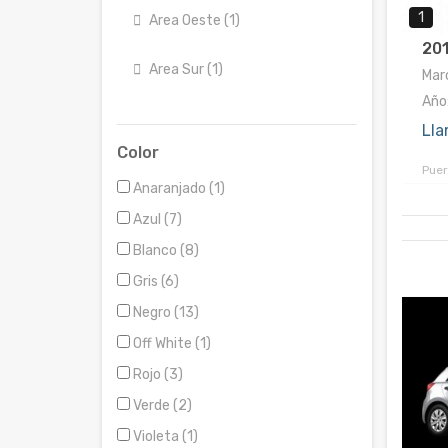
1
Area Oeste (1)
201
Area Sur (1)
Marc
Año
Lla
Color
Puer
Anaranjado (1)
Azul (7)
Blanco (8)
Gris (6)
Negro (13)
Off White (1)
Rojo (3)
Verde (2)
Violeta (1)