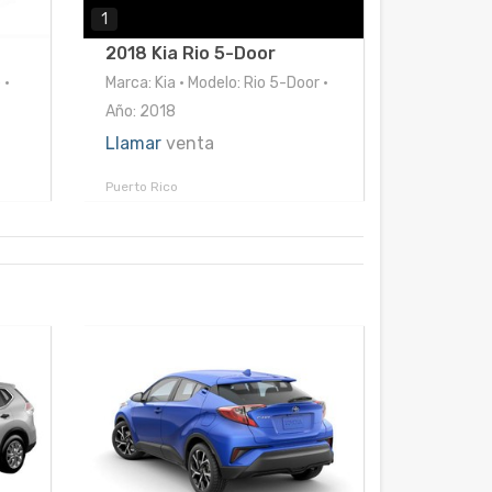
1
2018 Kia Rio 5-Door
 •
Marca: Kia • Modelo: Rio 5-Door •
Año: 2018
Llamar
venta
Puerto Rico