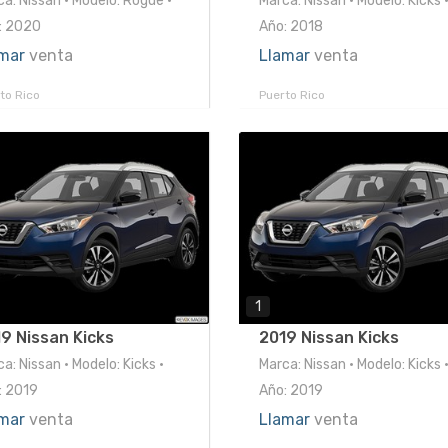
a: Nissan • Modelo: Rogue •
Marca: Nissan • Modelo: Kicks 
: 2020
Año: 2018
mar
venta
Llamar
venta
to Rico
Puerto Rico
1
9 Nissan Kicks
2019 Nissan Kicks
a: Nissan • Modelo: Kicks •
Marca: Nissan • Modelo: Kicks 
: 2019
Año: 2019
mar
venta
Llamar
venta