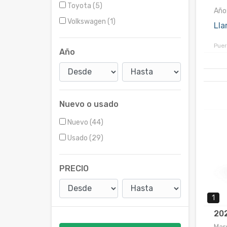
Toyota (5)
Año
Volkswagen (1)
Lla
Puer
Año
Nuevo o usado
Nuevo (44)
Usado (29)
PRECIO
1
20