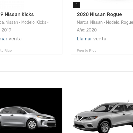
1
9 Nissan Kicks
2020 Nissan Rogue
a: Nissan • Modelo: Kicks •
Marca: Nissan • Modelo: Rogue
: 2019
Año: 2020
mar
venta
Llamar
venta
to Rico
Puerto Rico