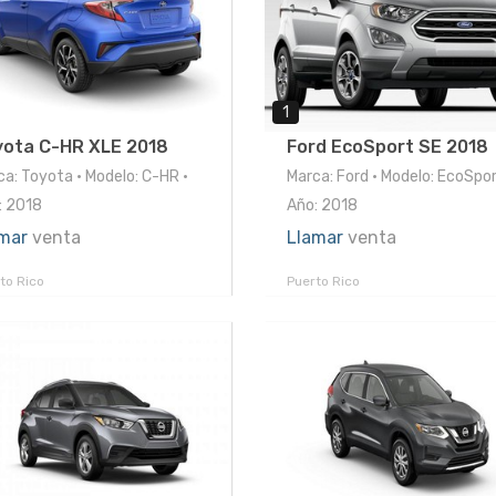
1
yota C-HR XLE 2018
Ford EcoSport SE 2018
ca: Toyota • Modelo: C-HR •
Marca: Ford • Modelo: EcoSpor
: 2018
Año: 2018
mar
venta
Llamar
venta
to Rico
Puerto Rico