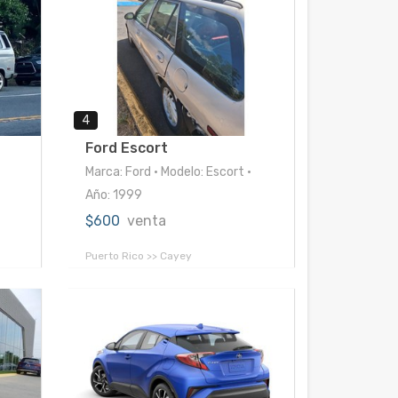
4
Ford Escort
Marca: Ford • Modelo: Escort •
Año: 1999
$600
venta
Puerto Rico >> Cayey