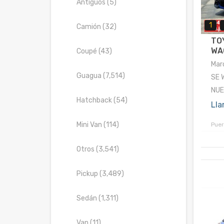
Antiguos (5)
1
Camión (32)
TO
WAG
Coupé (43)
Mar
Guagua (7,514)
SE 
NUE
Hatchback (54)
Lla
Mini Van (114)
Puer
Otros (3,541)
Pickup (3,489)
Sedán (1,311)
Van (11)