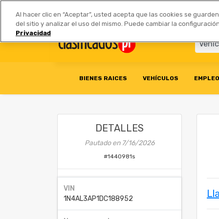
Anúnciate
|
Tarifas
Socios 
Al hacer clic en “Aceptar”, usted acepta que las cookies se guarde
del sitio y analizar el uso del mismo. Puede cambiar la configurac
Privacidad
BIENES RAICES
VEHÍCULOS
EMPLE
DETALLES
Pautado en
7/16/2026
#
1440981s
VIN
Ll
1N4AL3AP1DC188952