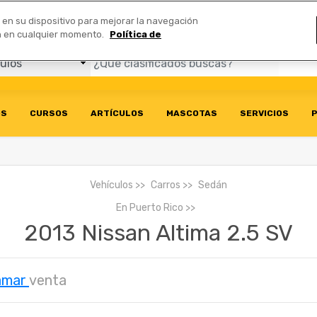
Comerciales
n en su dispositivo para mejorar la navegación
ión en cualquier momento.
Política de
OS
CURSOS
ARTÍCULOS
MASCOTAS
SERVICIOS
P
Vehículos
Carros
Sedán
En
Puerto Rico
2013 Nissan Altima 2.5 SV
amar
venta