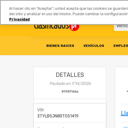
Anúnciate
|
Tarifas
Socios 
Al hacer clic en “Aceptar”, usted acepta que las cookies se guarde
del sitio y analizar el uso del mismo. Puede cambiar la configurac
Privacidad
BIENES RAICES
VEHÍCULOS
EMPLE
DETALLES
Pautado en
7/14/2026
#
1981166s
VIN
Ll
3TYLB5JN8RT051419