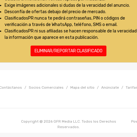
Exige imágenes adicionales si dudas de la veracidad del anuncio.
Desconfía de ofertas debajo del precio de mercado.
ClasificadosPR nunca te pedirá contraseñas, PIN o códigos de
verificación a través de WhatsApp, teléfono, SMS o email.
ClasificadosPR ni sus afiliadas se hacen responsable de la veracidad
la información que aparece en esta publicación.
ELIMINAR/REPORTAR CLASIFICADO
Contáctanos
/
Socios Comerciales
/
Mapa del sitio
/
Anúnciate
/
Tarifa
Copyright @ 2026 GFR Media LLC. Todos los Derechos
Po
Reservados.