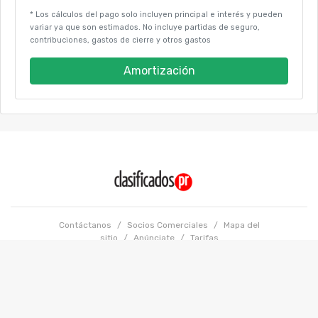
* Los cálculos del pago solo incluyen principal e interés y pueden
variar ya que son estimados. No incluye partidas de seguro,
contribuciones, gastos de cierre y otros gastos
Amortización
Contáctanos
/
Socios Comerciales
/
Mapa del
sitio
/
Anúnciate
/
Tarifas
Términos y condiciones
/
Políticas de Privacidad
Copyright @ 2026 GFR Media LLC. Todos los Derechos Reservados.