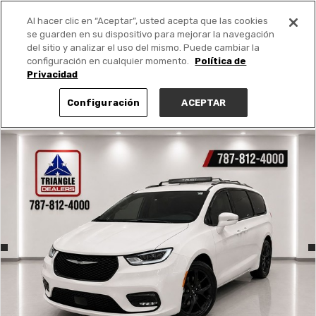
Al hacer clic en “Aceptar”, usted acepta que las cookies
PUBLICA GRATIS +
se guarden en su dispositivo para mejorar la navegación
del sitio y analizar el uso del mismo. Puede cambiar la
configuración en cualquier momento.
Política de
Privacidad
Configuración
ACEPTAR