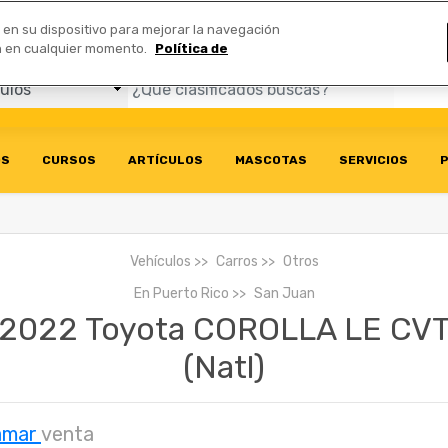
Comerciales
n en su dispositivo para mejorar la navegación
ión en cualquier momento.
Política de
OS
CURSOS
ARTÍCULOS
MASCOTAS
SERVICIOS
P
Vehículos
Carros
Otros
En
Puerto Rico
San Juan
2022 Toyota COROLLA LE CV
(Natl)
amar
venta