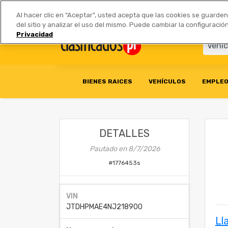
Anúnciate
|
Tarifas
Socios 
Al hacer clic en “Aceptar”, usted acepta que las cookies se guarde
del sitio y analizar el uso del mismo. Puede cambiar la configurac
Privacidad
BIENES RAICES
VEHÍCULOS
EMPLE
DETALLES
Pautado en
8/7/2026
#
1776453s
VIN
JTDHPMAE4NJ218900
Ll