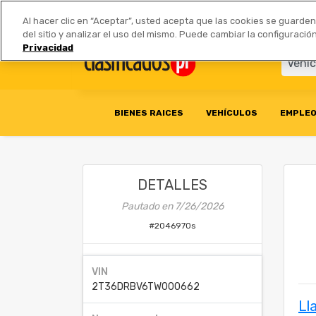
Anúnciate
|
Tarifas
Socios 
Al hacer clic en “Aceptar”, usted acepta que las cookies se guarde
del sitio y analizar el uso del mismo. Puede cambiar la configurac
Privacidad
BIENES RAICES
VEHÍCULOS
EMPLE
DETALLES
Pautado en
7/26/2026
#
2046970s
VIN
2T36DRBV6TW000662
Ll