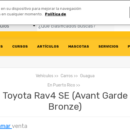
Comerciales
n en su dispositivo para mejorar la navegación
ión en cualquier momento.
Política de
OS
CURSOS
ARTÍCULOS
MASCOTAS
SERVICIOS
P
Vehículos
Carros
Guagua
En
Puerto Rico
Toyota Rav4 SE (Avant Garde
Bronze)
amar
venta