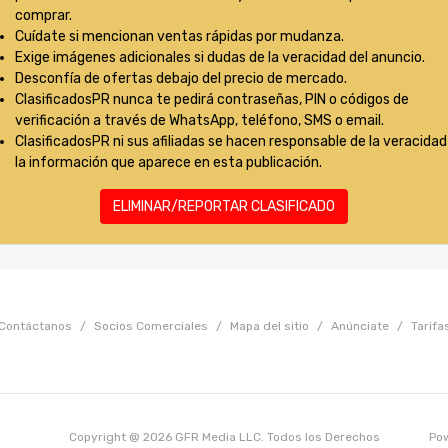
comprar.
Cuídate si mencionan ventas rápidas por mudanza.
Exige imágenes adicionales si dudas de la veracidad del anuncio.
Desconfía de ofertas debajo del precio de mercado.
ClasificadosPR nunca te pedirá contraseñas, PIN o códigos de
verificación a través de WhatsApp, teléfono, SMS o email.
ClasificadosPR ni sus afiliadas se hacen responsable de la veracidad
la información que aparece en esta publicación.
ELIMINAR/REPORTAR CLASIFICADO
Contáctanos
/
Socios Comerciales
/
Mapa del sitio
/
Anúnciate
/
Tarifa
Copyright @ 2026 GFR Media LLC. Todos los Derechos
Po