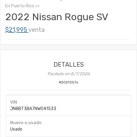
En
Puerto Rico
2022 Nissan Rogue SV
$21,995
venta
DETALLES
Pautado en
8/7/2026
#
2021357s
VIN
JN8BT3BA7NW041533
Nuevo o usado
Usado