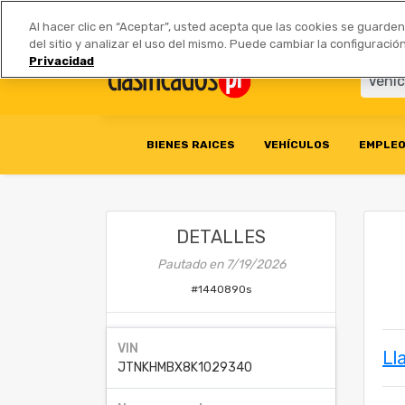
Anúnciate
|
Tarifas
Socios 
Al hacer clic en “Aceptar”, usted acepta que las cookies se guarde
del sitio y analizar el uso del mismo. Puede cambiar la configurac
Privacidad
BIENES RAICES
VEHÍCULOS
EMPLE
DETALLES
Pautado en
7/19/2026
#
1440890s
VIN
Ll
JTNKHMBX8K1029340