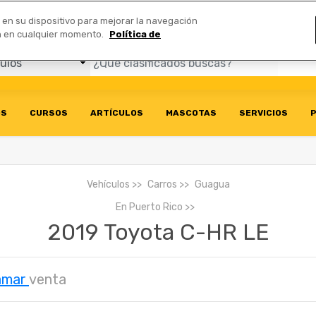
Comerciales
n en su dispositivo para mejorar la navegación
ión en cualquier momento.
Política de
OS
CURSOS
ARTÍCULOS
MASCOTAS
SERVICIOS
P
Vehículos
Carros
Guagua
En
Puerto Rico
2019 Toyota C-HR LE
amar
venta