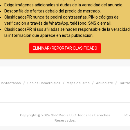
Exige imágenes adicionales si dudas de la veracidad del anuncio.
Desconfía de ofertas debajo del precio de mercado.
ClasificadosPR nunca te pedirá contraseñas, PIN o códigos de
verificación a través de WhatsApp, teléfono, SMS o email.
ClasificadosPR ni sus afiliadas se hacen responsable de la veracidad
la información que aparece en esta publicación.
ELIMINAR/REPORTAR CLASIFICADO
Contáctanos
/
Socios Comerciales
/
Mapa del sitio
/
Anúnciate
/
Tarifa
Copyright @ 2026 GFR Media LLC. Todos los Derechos
Po
Reservados.